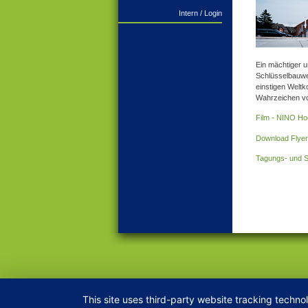
Intern / Login
Ein mächtiger 
Schlüsselbauwe
einstigen Welt
Wahrzeichen vo
Film - NINO Ho
Download Flye
Tagungs- und 
This site uses third-party website tracking techno