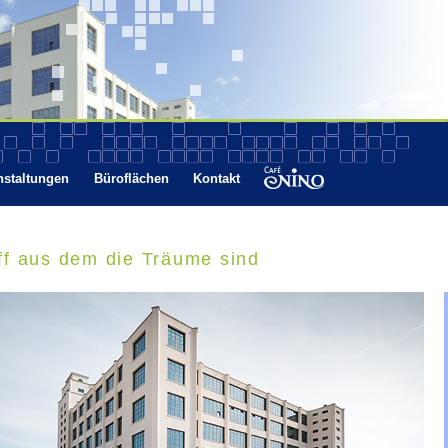
Direkt
zum
Inhalt
nstaltungen
Büroflächen
Kontakt
Café Nino
ff aus dem die Träume sind