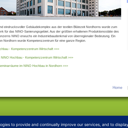
und eindrucksvoller Gebäudekomplex aus der textilen Blütezeit Nordhorns wurde zum
rk für das NINO-Sanierungsgebiet. Aus der größten erhaltenen Produktionsstätte des
konzerns NINO erwuchs ein Industriebaudenkmal von überregionaler Bedeutung. Ein
n Nordhorn wurde Kompetenzzentrum für eine ganze Region.
chbau - Kompetenzzentrum Wirtschaft >>>
r NINO Hochbau - Kompetenzzentrum Wirtschaft >>>
Seminarräume im NINO Hochbau in Nordhorn >>>
Home
logies to provide and continually improve our services, and to displ