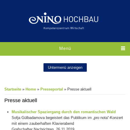
Direkt zum Inhalt
Menü
Untermenü anzeigen
Sie sind hier
Startseite
»
Home
»
Presseportal
» Presse aktuell
Presse aktuell
Musikalischer Spaziergang durch den romantischen Wald
Sofja Gülbadamova begeistert das Publikum im „pro nota“-Konzert
mit einem zauberhaften Klavierabend
Grafschafter Nachrichten, 26.11.2019