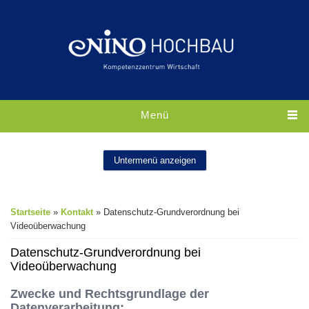
Direkt zum Inhalt
Menü
Untermenü anzeigen
Sie sind hier
Startseite
»
Kontakt
» Datenschutz-Grundverordnung bei
Videoüberwachung
Datenschutz-Grundverordnung bei
Videoüberwachung
Zwecke und Rechtsgrundlage der
Datenverarbeitung: