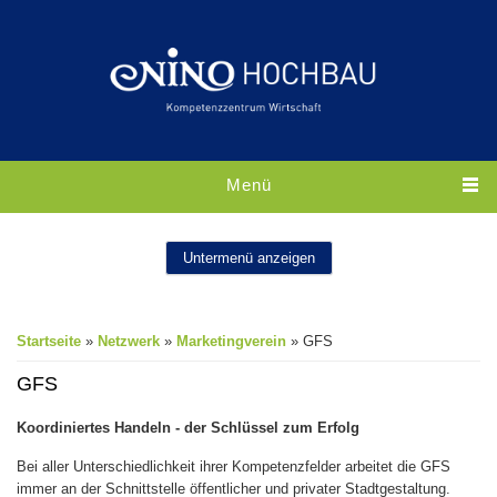
Direkt zum Inhalt
Menü
Untermenü anzeigen
Sie sind hier
Startseite
»
Netzwerk
»
Marketingverein
» GFS
GFS
Koordiniertes Handeln - der Schlüssel zum Erfolg
Bei aller Unterschiedlichkeit ihrer Kompetenzfelder arbeitet die GFS
immer an der Schnittstelle öffentlicher und privater Stadtgestaltung.