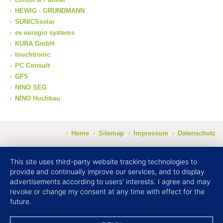
HEWIG · GRUNDMANN
SUNICSsolar
es euregio systems
KURA GmbH
touchtronic
PC Consult
GFS
NINO SEG
NINO Hochbau
Home
Sitemap
Impressum
Datenschutz
This site uses third-party website tracking technologies to
provide and continually improve our services, and to display
advertisements according to users' interests. I agree and may
revoke or change my consent at any time with effect for the
future.